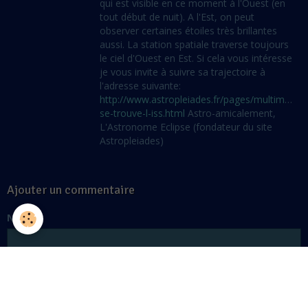
qui est visible en ce moment à l'Ouest (en
tout début de nuit). A l'Est, on peut
observer certaines étoiles très brillantes
aussi. La station spatiale traverse toujours
le ciel d'Ouest en Est. Si cela vous intéresse
je vous invite à suivre sa trajectoire à
l'adresse suivante:
http://www.astropleiades.fr/pages/multimedia/
se-trouve-l-iss.html
Astro-amicalement,
L'Astronome Eclipse (fondateur du site
Astropleiades)
Ajouter un commentaire
Nom
E-mail