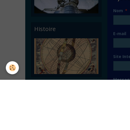
Nom
Histoire
E-mail
Site Int
Messag
Astronomie pratique