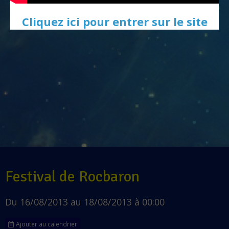
Cliquez ici pour entrer sur le site
Festival de Rocbaron
Du 16/08/2013
au 18/08/2013
à 00:00
Ajouter au calendrier