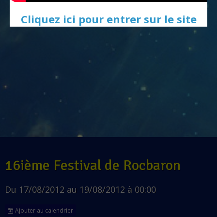
Cliquez ici pour entrer sur le site
16ième Festival de Rocbaron
Du 17/08/2012
au 19/08/2012
à 00:00
Ajouter au calendrier