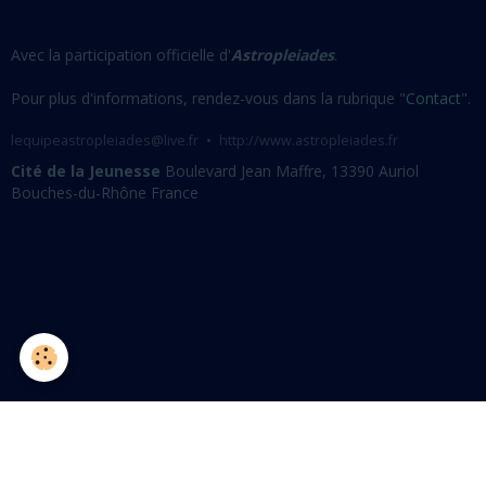
Avec la participation officielle d'
Astropleiades
.
Pour plus d'informations, rendez-vous dans la rubrique "
Contact
".
lequipeastropleiades@live.fr
http://www.astropleiades.fr
Cité de la Jeunesse
Boulevard Jean Maffre, 13390 Auriol
Bouches-du-Rhône France